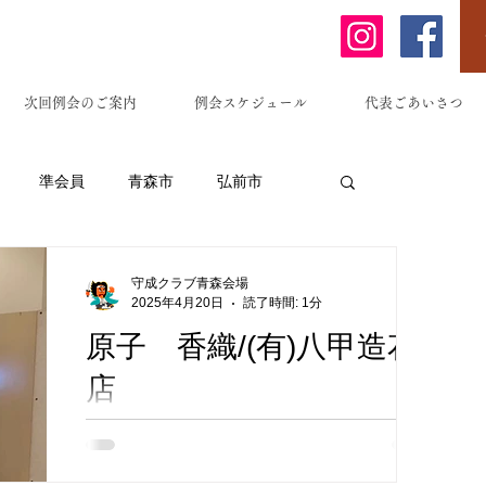
次回例会のご案内
例会スケジュール
代表ごあいさつ
準会員
青森市
弘前市
原市
藤崎町
黒石市
南部町
守成クラブ青森会場
2025年4月20日
読了時間: 1分
原子 香織/(有)八甲造花
東京都
埼玉県
居酒屋
店
有限会社八甲造花店は、青森市に本社を構え
ーメン等)
法務サービス
る葬儀社で、地域に根ざした葬儀サービスを