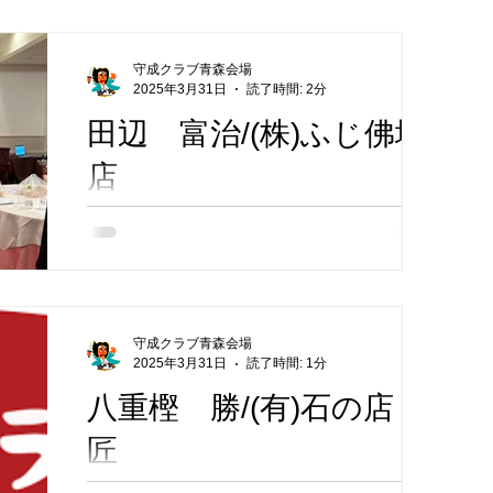
提供しています。ご遺族のご要望に合わせた
最適なプランを提案し、24時間対応でご遺体
理店
経理コンサル
不動産
の搬送や葬儀の手配を行っています。 主な
守成クラブ青森会場
サービス 葬儀プランの提案：一日葬、家族
2025年3月31日
読了時間: 2分
葬、一般葬など、宗派やご予算に応...
田辺 富治/(株)ふじ佛壇
ドローン事業
店
)
住宅販売
水発電機販売
株式会社ふじ佛壇店は、青森市堤町に店舗を
構える仏壇・仏具の専門店です。創業以来、
確かな品質と真心を込めたサービスを提供
し、地域の皆様の信頼を築いてまいりまし
た。 主な取扱商品 仏壇：伝統的な唐木仏壇
守成クラブ青森会場
から現代のライフスタイルに合ったモダン仏
2025年3月31日
読了時間: 1分
壇、コンパクトなミニ仏壇まで、約16...
八重樫 勝/(有)石の店
匠