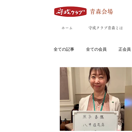
青森会場
ホーム
守成クラブ青森とは
全ての記事
全ての会員
正会員
八戸市
外ヶ浜町
五所川
鰺ヶ沢町
板柳町
六戸町
飲食店(カフェ/bar/居酒屋/弁当/ラ