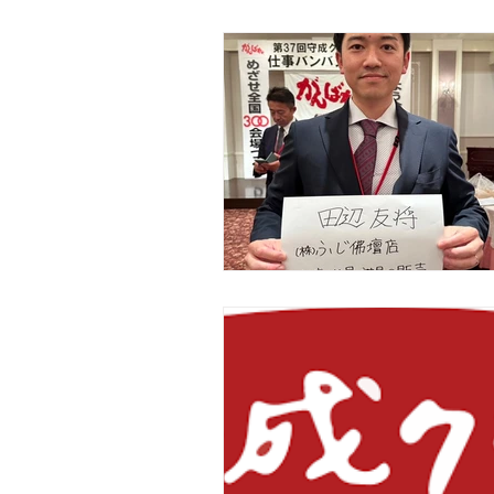
FP相談業、金融仲介業
保険代
芸能プロダクション
放送業
専門サービス業 (経営革新等支援機関
清掃業