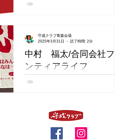
会社名・店舗名 (有)石の店 匠 代表取締役
八重樫 勝 ( やえがしまさる ) 住所 青森市東
大野1丁目4-40 営業時間 事業内容 墓石販売
HP http://www.stone-takumi.co.jp/ SNS TEL
090-3648-3966
守成クラブ青森会場
2025年3月31日
読了時間: 2分
中村 福太/合同会社フロ
ンティアライフ
合同会社フロンティアライフ 合同会社フロ
ンティアライフは、青森市を拠点に、ライフ
イベントに関するサービスや各種クリエイテ
ィブ制作を提供する企業です。「心と心を技
術でつなぐ」を理念に掲げ、地域の皆様の
「生きる」をより良くするお手伝いをしてお
ります。 合同会社フロンティアライフ...