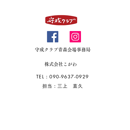
理店
経理コンサル
不動産
ドローン事業
守成クラブ青森会場事務局
)
住宅販売
水発電機販売
株式会社こがわ
TEL：090-9637-0929
担当：三上 直久