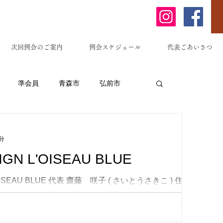
次回例会のご案内
例会スケジュール
代表ごあいさつ
準会員
青森市
弘前市
原市
藤崎町
黒石市
南部町
分
N L'OISEAU BLUE
東京都
埼玉県
居酒屋
ISEAU BLUE 代表 齋藤 咲子 ( さいとうさきこ ) 住所
尾51-17 営業時間 事業内容 画家・絵画講師 HP
ーメン等)
法務サービス
...