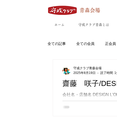
青森会場
ホーム
守成クラブ青森とは
全ての記事
全ての会員
正会員
八戸市
外ヶ浜町
五所川
守成クラブ青森会場
2025年8月19日
読了時間: 1
齋藤 咲子/DESIG
鰺ヶ沢町
板柳町
六戸町
会社名・店舗名 DESIGN L'O
青森県北津軽郡鶴田町鶴田字鷹ノ
飲食店(カフェ/bar/居酒屋/弁当/ラ
SNS TEL 090-2365-3863 mail