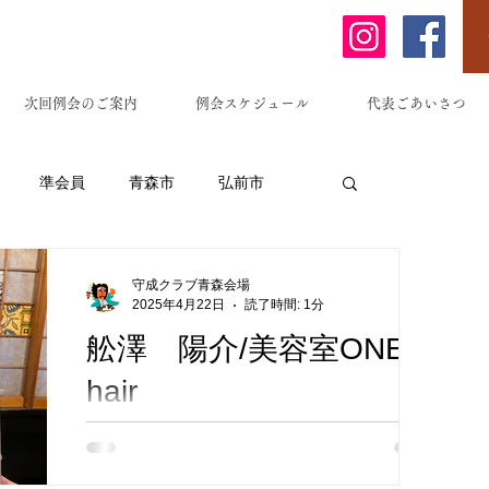
次回例会のご案内
例会スケジュール
代表ごあいさつ
準会員
青森市
弘前市
原市
藤崎町
黒石市
南部町
守成クラブ青森会場
2025年4月22日
読了時間: 1分
舩澤 陽介/美容室ONE
東京都
埼玉県
居酒屋
hair
青森市大野金沢に位置する「美容室 ONE
ーメン等)
法務サービス
hair」は、髪質改善と艶髪づくりに特化した