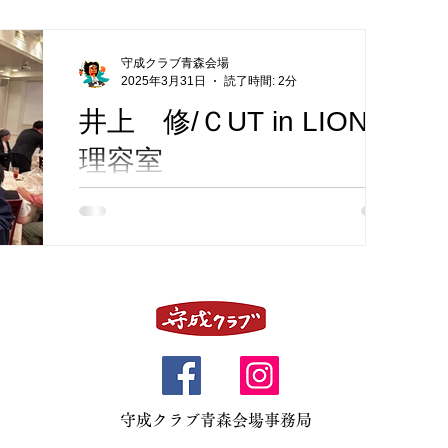
プライベートサロンです。白を基調とした落
ち着いた空間で、マンツーマンの丁寧な施術
理店
経理コンサル
不動産
を提供しています。特に40代以上の大人女性
守成クラブ青森会場
から支持を集めており、白髪染めや髪のダメ
2025年3月31日
読了時間: 2分
ージケアに関する悩みに応え...
井上 修/ＣUT in LION/
ドローン事業
理容室
)
住宅販売
水発電機販売
CUT in LION（カットインライオン）は、青
森市千刈に店舗を構える老舗の理容・美容サ
ロンです。「すべてのお客様を本気で笑顔に
したい」という想いのもと、男性・女性・お
子様からご年配の方まで、幅広い世代のお客
様にご利用いただいております。髪質改善や
白髪染め、シェービングな...
守成クラブ青森会場事務局