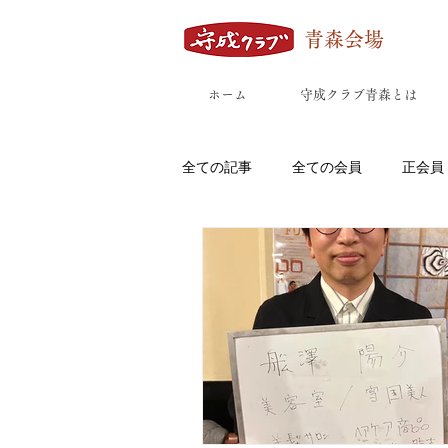
青森会場
ホーム
守成クラブ青森とは
全ての記事
全ての会員
正会員
八戸市
外ヶ浜町
五所川
鰺ヶ沢町
板柳町
六戸町
飲食店(カフェ/bar/居酒屋/弁当/ラ