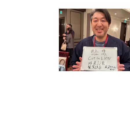
FP相談業、金融仲介業
保険代
芸能プロダクション
放送業
専門サービス業 (経営革新等支援機関
清掃業