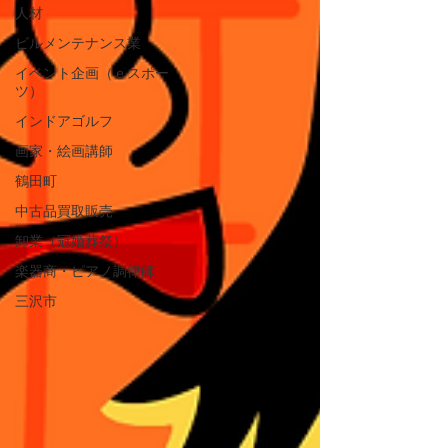
人材
ビルメンテナンス業
イベント企画（ｅスポー
ツ）
インドアゴルフ
画家・絵画講師
鶴田町
中古品買取販売
卸業（冠婚葬祭）
楽器商・ピアノ調律師
三沢市