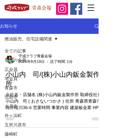
青森会場
お知らせ
燃油販売、住宅設備関連
全ての記事
守成クラブ青森会場
全ての会員
2025年8月19日
読了時間: 1分
正会員
小山内 司/(株)小山内鈑金製作
準会員
所
青森市
会社名・店舗名 (株)小山内鈑金製作所 取締役社長
弘前市
小山内 司 ( おさないつかさ ) 住所 青森県青森市
八戸市
筒井桜川36-6 営業時間 事業内容 建築板金業 HP
SNS TEL 090-9742-7964 mail k-
外ヶ浜町
osanaibankin@ruby.plala.or....
五所川原市
藤崎町