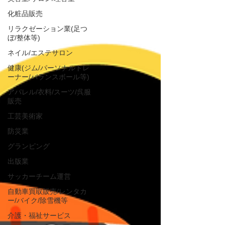
化粧品販売
リラクゼーション業(足つ
ぼ/整体等)
ネイル/エステサロン
健康(ジム/パーソナルトレ
ーナー/バランスボール等)
アパレル/衣料/スーツ/呉服
販売
工芸美術家
防災業
グランピング
出版業
サッカーチーム運営
自動車買取販売/レンタカ
ー/バイク/除雪機等
介護・福祉サービス