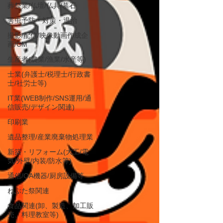
葬祭業/仏壇/仏具/墓石
害虫予防・対策・退治
撮影/配信/映像動画作成企
画/CM
生産者(農業/漁業/水産等)
士業(弁護士/税理士/行政書
士/社労士等)
IT業(WEB制作/SNS運用/通
信販売/デザイン関連)
印刷業
遺品整理/産業廃棄物処理業
新築・リフォーム(大工/電
気/外壁/内装/防水等)
通信/OA機器/厨房設備等
ねぶた祭関連
食品関連(卸、製造、加工販
売、料理教室等)