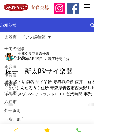
青森会場
お知らせ
楽器商・ピアノ調律師
全ての記事
守成クラブ青森会場
全ての会員
2025年8月19日
読了時間: 1分
正会員
佐井 新太郎/サイ楽器
準会員
会社名・店舗名 サイ楽器 専務取締役 佐井 新太郎
青森市
( さいしんたろう ) 住所 青森県青森市西大野1-16-9
弘前市
シャーメゾンペットランドC101 営業時間 事業内
容 楽器商・ピアノ調律師 HP SNS TEL 080-5566-
八戸市
2241 mail...
外ヶ浜町
五所川原市
藤崎町