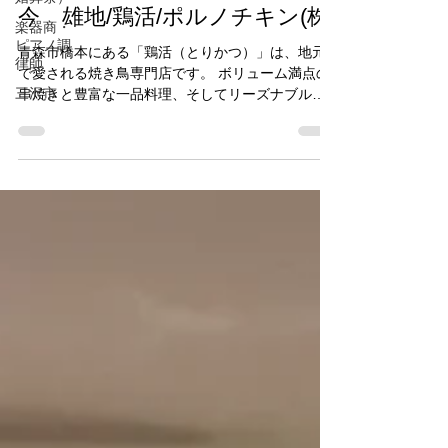
2025年4月22日
読了時間: 1分
楽器商・
今 雄地/鶏活/ポルノチキン(株)
ピアノ調
律師
青森市橋本にある「鶏活（とりかつ）」は、地元
三沢市
で愛される焼き鳥専門店です。 ボリューム満点の
串焼きと豊富な一品料理、そしてリーズナブルな
価格設定が特徴で、常連客から高い評価を受けて
います。 「鶏活」は、仕事帰りの一杯や友人との
集まり、一人飲みにも最適な居酒屋です。ボリュ
ーム満...