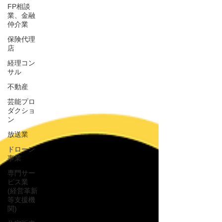
FP相談
業、金融
仲介業
保険代理
店
経理コン
サル
不動産
芸能プロ
ダクショ
ン
放送業
ドローン
事業
専門サー
ビス業
(経営革新
等支援機
関)