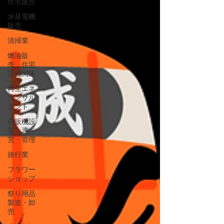
住宅販売
水発電機
販売
清掃業
燃油販
売、住宅
設備関連
再生エネ
コンサル
タント
自販機設
置・運
営・管理
旅行業
フラワー
ショップ
祭り用品
製造・卸
売