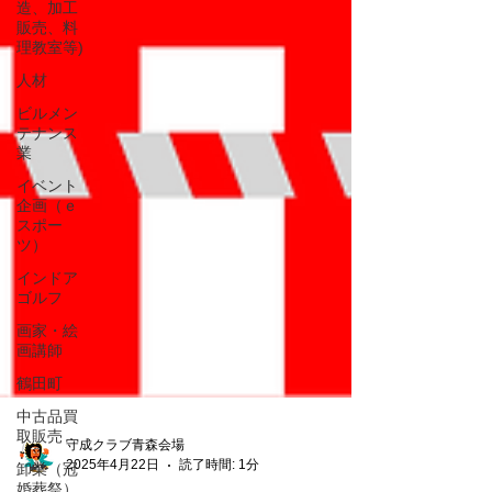
造、加工
販売、料
理教室等)
人材
ビルメン
テナンス
業
イベント
企画（ｅ
スポー
ツ）
インドア
ゴルフ
画家・絵
画講師
鶴田町
中古品買
取販売
卸業（冠
守成クラブ青森会場
婚葬祭）