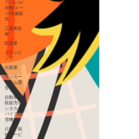
アパレル/
衣料/スー
ツ/呉服販
売
工芸美術
家
防災業
グランピ
ング
出版業
サッカー
チーム運
営
自動車買
取販売/レ
ンタカー/
バイク/除
雪機等
介護・福
祉サービ