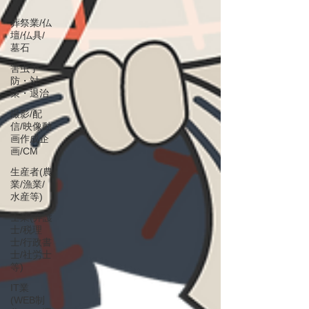
ス
葬祭業/仏
壇/仏具/
墓石
害虫予
防・対
策・退治
撮影/配
信/映像動
画作成企
画/CM
生産者(農
業/漁業/
水産等)
士業(弁護
士/税理
士/行政書
士/社労士
等)
IT業
(WEB制