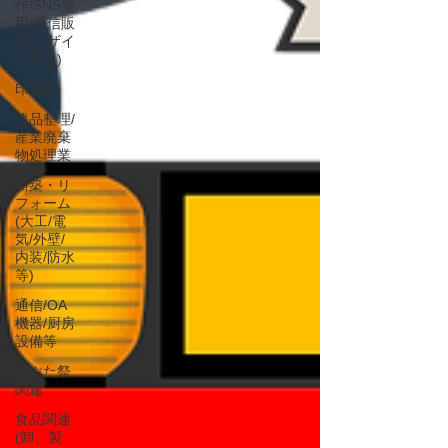
作/SNS運
用/通信販
売/デザイ
ン関連)
印刷業
遺品整理/
産業廃棄
物処理業
新築・リ
フォーム
(大工/電
気/外壁/
内装/防水
等)
通信/OA
機器/厨房
設備等
ねぶた祭
関連
食品関連
(卸、製