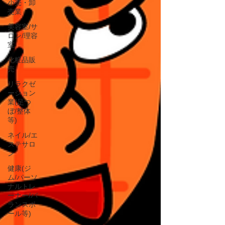
小売・卸
売業
美容室/サ
ロン/理容
室
化粧品販
売
リラクゼ
ーション
業(足つ
ぼ/整体
等)
ネイル/エ
ステサロ
ン
健康(ジ
ム/パーソ
ナルトレ
ーナー/バ
ランスボ
ール等)