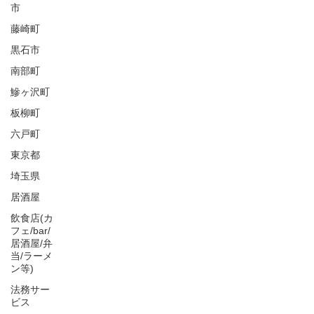
市
藤崎町
黒石市
南部町
鰺ヶ沢町
板柳町
六戸町
東京都
埼玉県
居酒屋
飲食店(カ
フェ/bar/
居酒屋/弁
当/ラーメ
ン等)
法務サー
ビス