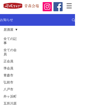
青森会場
お知らせ
居酒屋
全ての記
事
全ての会
員
正会員
準会員
青森市
弘前市
八戸市
外ヶ浜町
五所川原