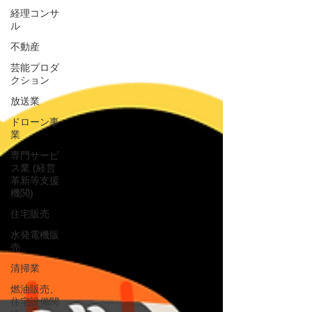
経理コンサ
ル
不動産
芸能プロダ
クション
放送業
ドローン事
業
専門サービ
ス業 (経営
革新等支援
機関)
住宅販売
水発電機販
売
清掃業
燃油販売、
住宅設備関