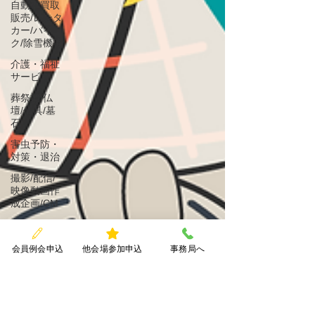
自動車買取
販売/レンタ
カー/バイ
ク/除雪機等
介護・福祉
サービス
葬祭業/仏
壇/仏具/墓
石
害虫予防・
対策・退治
撮影/配信/
映像動画作
成企画/CM
生産者(農
業/漁業/水
会員例会申込
他会場参加申込
事務局へ
産等)
士業(弁護
士/税理士/
行政書士/社
労士等)