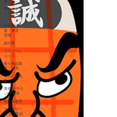
連
再生エネコ
ンサルタン
ト
自販機設
置・運営・
管理
旅行業
フラワーシ
ョップ
祭り用品製
造・卸売
小売・卸売
業
美容室/サロ
ン/理容室
化粧品販売
リラクゼー
ション業(足