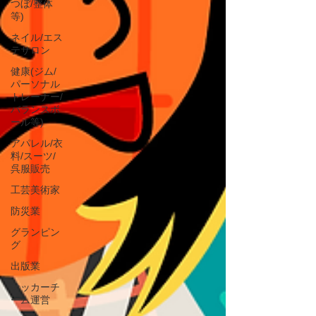
つぼ/整体
等)
ネイル/エス
テサロン
健康(ジム/
パーソナル
トレーナー/
バランスボ
ール等)
アパレル/衣
料/スーツ/
呉服販売
工芸美術家
防災業
グランピン
グ
出版業
サッカーチ
ーム運営