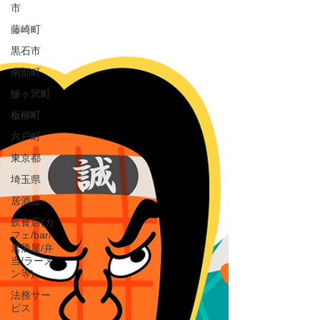
市
藤崎町
黒石市
南部町
鰺ヶ沢町
板柳町
六戸町
東京都
埼玉県
居酒屋
飲食店(カ
フェ/bar/
居酒屋/弁
当/ラーメ
ン等)
法務サー
ビス