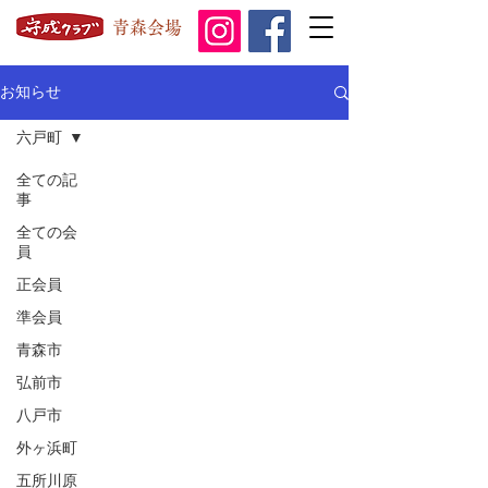
青森会場
お知らせ
六戸町
全ての記
事
全ての会
員
正会員
準会員
青森市
弘前市
八戸市
外ヶ浜町
五所川原