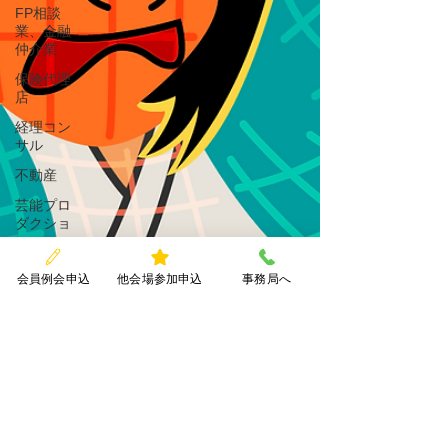
FP相談
業、金融
仲介業
保険代理
店
経理コン
サル
不動産
芸能プロ
ダクショ
ン
放送業
会員例会申込
他会場参加申込
事務局へ
ドローン
事業
専門サー
ビス業
(経営革新
等支援機
関)