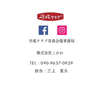
手・秋田の北東北エリアに密着した住宅会社
として、地域の皆様と共に歩んでまいりまし
理店
経理コンサル
不動産
た。 企業理念 「地域に幸せを広げるリーデ
ィングカンパニーであり続ける」ことを使命
とし、家づくりを通じてお客様と...
ドローン事業
守成クラブ青森会場事務局
)
住宅販売
水発電機販売
株式会社こがわ
TEL：090-9637-0929
担当：三上 直久