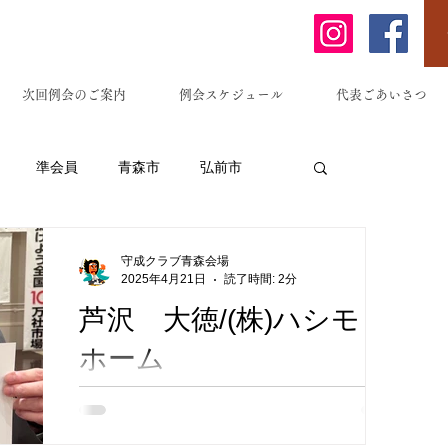
次回例会のご案内
例会スケジュール
代表ごあいさつ
準会員
青森市
弘前市
原市
藤崎町
黒石市
南部町
守成クラブ青森会場
2025年4月21日
読了時間: 2分
芦沢 大徳/(株)ハシモト
東京都
埼玉県
居酒屋
ホーム
株式会社ハシモトホームは、1977年の設立
ーメン等)
法務サービス
以来、青森県八戸市に本社を構え、青森・岩