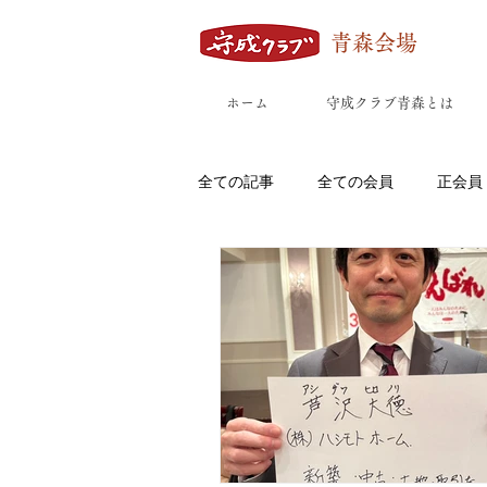
青森会場
ホーム
守成クラブ青森とは
全ての記事
全ての会員
正会員
八戸市
外ヶ浜町
五所川
鰺ヶ沢町
板柳町
六戸町
飲食店(カフェ/bar/居酒屋/弁当/ラ