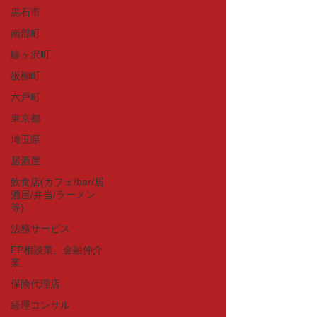
黒石市
南部町
鰺ヶ沢町
板柳町
六戸町
東京都
埼玉県
居酒屋
飲食店(カフェ/bar/居
酒屋/弁当/ラーメン
等)
法務サービス
FP相談業、金融仲介
業
保険代理店
経理コンサル