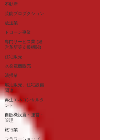
不動産
芸能プロダクション
放送業
ドローン事業
専門サービス業 (経
営革新等支援機関)
住宅販売
水発電機販売
清掃業
燃油販売、住宅設備
関連
再生エネコンサルタ
ント
自販機設置・運営・
管理
旅行業
フラワーショップ