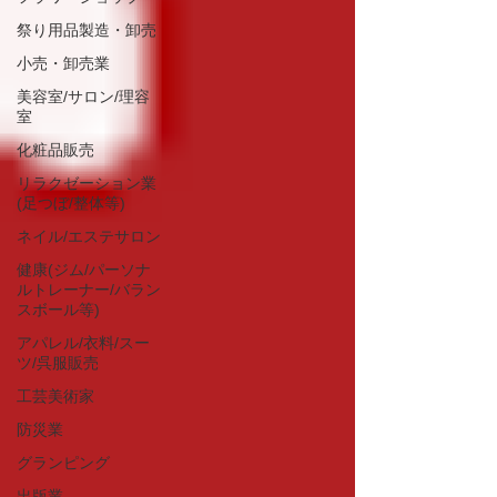
祭り用品製造・卸売
小売・卸売業
美容室/サロン/理容
室
化粧品販売
リラクゼーション業
(足つぼ/整体等)
ネイル/エステサロン
健康(ジム/パーソナ
ルトレーナー/バラン
スボール等)
アパレル/衣料/スー
ツ/呉服販売
工芸美術家
防災業
グランピング
出版業