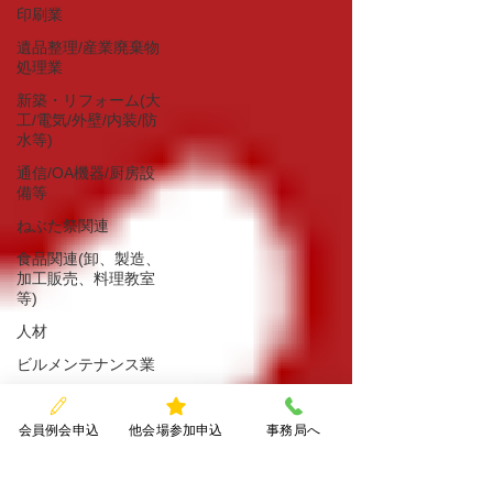
印刷業
遺品整理/産業廃棄物
処理業
新築・リフォーム(大
工/電気/外壁/内装/防
水等)
通信/OA機器/厨房設
備等
ねぶた祭関連
食品関連(卸、製造、
加工販売、料理教室
等)
人材
ビルメンテナンス業
イベント企画（ｅス
ポーツ）
会員例会申込
他会場参加申込
事務局へ
インドアゴルフ
画家・絵画講師