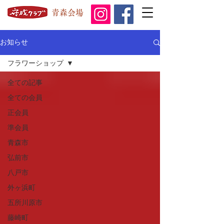
青森会場
お知らせ
フラワーショップ
全ての記事
全ての会員
正会員
準会員
青森市
弘前市
八戸市
外ヶ浜町
五所川原市
藤崎町