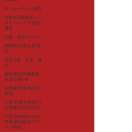
サッカーチーム運営
自動車買取販売/レン
タカー/バイク/除雪
機等
介護・福祉サービス
葬祭業/仏壇/仏具/墓
石
害虫予防・対策・退
治
撮影/配信/映像動画
作成企画/CM
生産者(農業/漁業/水
産等)
士業(弁護士/税理士/
行政書士/社労士等)
IT業(WEB制作/SNS
運用/通信販売/デザ
イン関連)