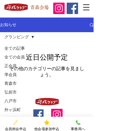
青森会場
お知らせ
グランピング
全ての記事
近日公開予定
全ての会員
正会員
その他のカテゴリーの記事を見まし
準会員
ょう。
青森市
弘前市
八戸市
外ヶ浜町
五所川原市
藤崎町
会員例会申込
他会場参加申込
事務局へ
守成クラブ青森会場事務局