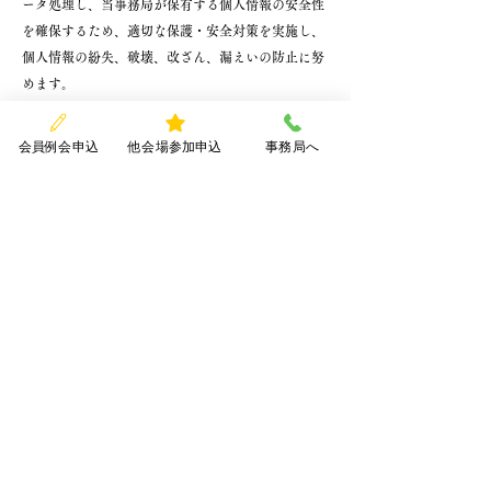
ータ処理し、当事務局が保有する個人情報の安全性
を確保するため、適切な保護・安全対策を実施し、
個人情報の紛失、破壊、改ざん、漏えいの防止に努
めます。
個人情報の提供
個人情報について、利用者様ご本人の同意を得ずに
会員例会申込
他会場参加申込
事務局へ
当事務局が第三者に提供することは、以下の場合を
除き、原則いたしません。
法令に基づく場合
人の生命、身体又は財産の保護のために必要がある
場合
国の機関若しくは地方公共団体又はその委託を受け
た者が法令の定める事務を遂行することに対して協
力する必要がある場合
業務の遂行に係り、官公署へ書類を提出する場合
個人情報の開示･利用停止・消去について
個人情報の情報主体であるご本人が自己の個人情報
について、開示、訂正、利用停止、消去等の要求を
なされた場合は、適切な方法により、ご本人である