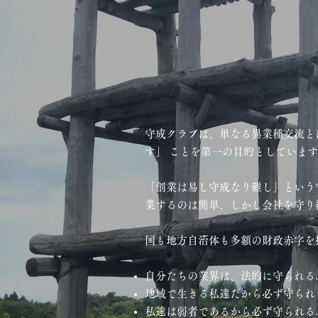
守成クラブは、単なる異業種交流と
す」 ことを第一の目的としていま
「創業は易し守成なり難し」という
業するのは簡単、しかし会社を守り
国も地方自治体も多額の財政赤字を
自分たちの業界は、法的に守られる
地域で生きる私達だから必ず守られ
私達は弱者であるから必ず守られる