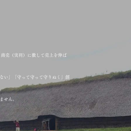
に商売（実利）に徹して売上を伸ば
ない」「守って守って守りぬく」創
ません。