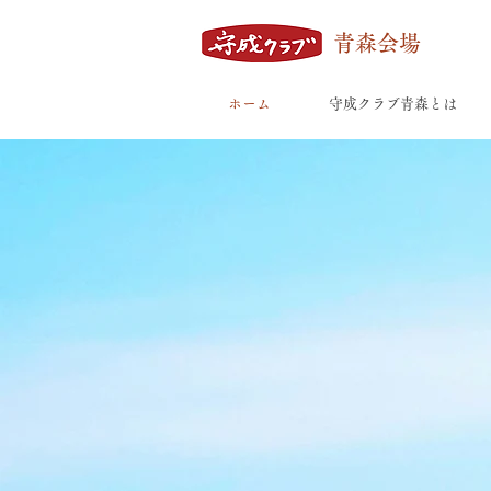
青森会場
ホーム
守成クラブ青森とは
sh
本州最北、県