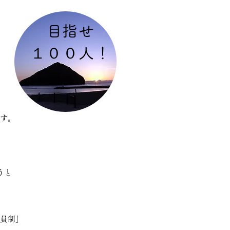
​目指せ
１００人！
す。
うと
会員制」