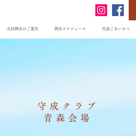
次回例会のご案内
例会スケジュール
代表ごあいさつ
usei-aom
都青森市
守成クラブ
青森会場