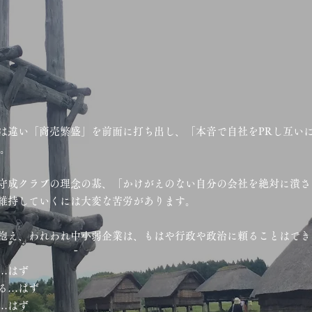
守成クラブとは
は違い「商売繁盛」を前面に打ち出し、「本音で自社をPRし互い
す。
守成クラブの理念の基、「かけがえのない自分の会社を絶対に潰さ
維持していくには大変な苦労があります。
抱え、われわれ中小弱企業は、もはや行政や政治に頼ることはでき
…はず
る…はず
…はず